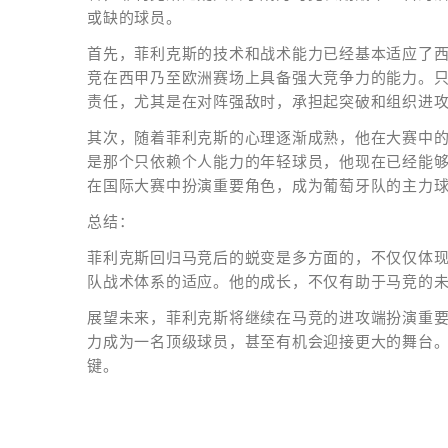
或缺的球员。
首先，菲利克斯的技术和战术能力已经基本适应了
竞在西甲乃至欧洲赛场上具备强大竞争力的能力。
责任，尤其是在对阵强敌时，承担起突破和组织进
其次，随着菲利克斯的心理逐渐成熟，他在大赛中
是那个只依赖个人能力的年轻球员，他现在已经能
在国际大赛中扮演重要角色，成为葡萄牙队的主力
总结：
菲利克斯回归马竞后的蜕变是多方面的，不仅仅体
队战术体系的适应。他的成长，不仅有助于马竞的
展望未来，菲利克斯将继续在马竞的进攻端扮演重
力成为一名顶级球员，甚至有机会迎接更大的舞台
键。