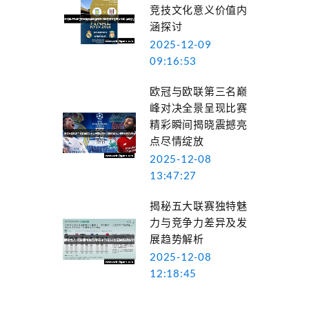
竞技文化意义价值内
涵探讨
2025-12-09
09:16:53
欧冠与欧联第三名巅
峰对决全景呈现比赛
精彩瞬间揭晓震撼亮
点尽情绽放
2025-12-08
13:47:27
揭秘五大联赛独特魅
力与竞争力差异及发
展趋势解析
2025-12-08
12:18:45