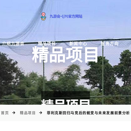
)
介绍九游会
精品项目
新闻中心
服务方向
精品项目
首页
精品项目
菲利克斯回归马竞后的蜕变与未来发展前景分析