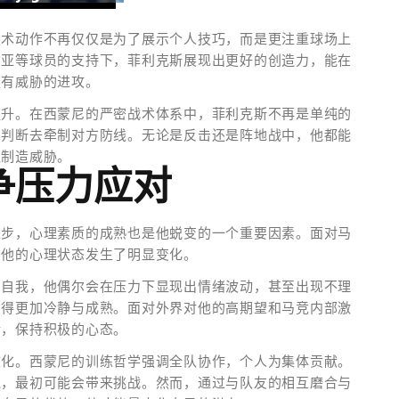
技术动作不再仅仅是为了展示个人技巧，而是更注重球场上
雷亚等球员的支持下，菲利克斯展现出更好的创造力，能在
更有威胁的进攻。
提升。在西蒙尼的严密战术体系中，菲利克斯不再是单纯的
与判断去牵制对方防线。无论是反击还是阵地战中，他都能
队制造威胁。
争压力应对
进步，心理素质的成熟也是他蜕变的一个重要因素。面对马
，他的心理状态发生了明显变化。
与自我，他偶尔会在压力下显现出情绪波动，甚至出现不理
变得更加冷静与成熟。面对外界对他的高期望和马竞内部激
绪，保持积极的心态。
文化。西蒙尼的训练哲学强调全队协作，个人为集体贡献。
说，最初可能会带来挑战。然而，通过与队友的相互磨合与