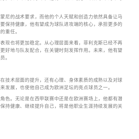
西蒙尼的战术要求，而他的个人天赋和创造力依然具备让马
只要保持健康，他有望成为球队进攻端的核心，承担更多的
攻的重任。
的表现也将更加稳定。从心理层面来看，菲利克斯已经不再
够更好地与队友配合，在关键时刻发挥作用。未来，他有望
球员。
现在技术层面的提升，还有心理、身体素质的成熟以及对球
未来发展，也使他自己成为欧洲足坛的亮点球员之一。
要角色。无论是在西甲联赛中还是在欧洲赛场上，他都有潜
。保持健康、继续提升自己，将是他职业生涯持续发展的关