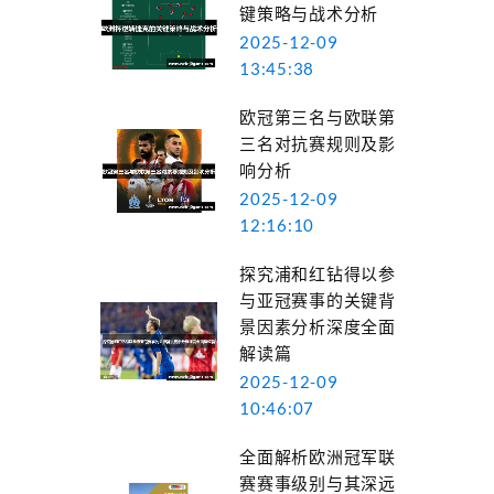
键策略与战术分析
2025-12-09
13:45:38
欧冠第三名与欧联第
三名对抗赛规则及影
响分析
2025-12-09
12:16:10
探究浦和红钻得以参
与亚冠赛事的关键背
景因素分析深度全面
解读篇
2025-12-09
10:46:07
全面解析欧洲冠军联
赛赛事级别与其深远