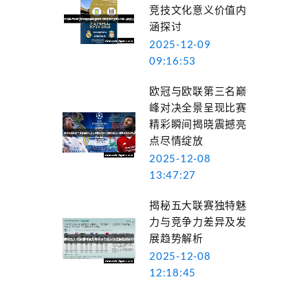
竞技文化意义价值内
涵探讨
2025-12-09
09:16:53
欧冠与欧联第三名巅
峰对决全景呈现比赛
精彩瞬间揭晓震撼亮
点尽情绽放
2025-12-08
13:47:27
揭秘五大联赛独特魅
力与竞争力差异及发
展趋势解析
2025-12-08
12:18:45