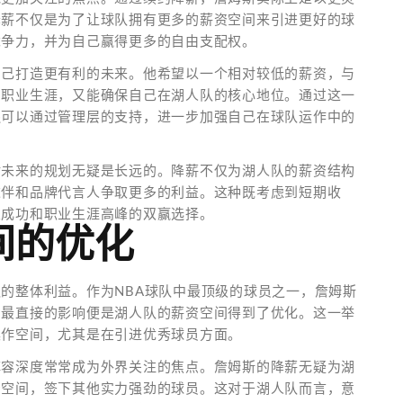
降薪不仅是为了让球队拥有更多的薪资空间来引进更好的球
竞争力，并为自己赢得更多的自由支配权。
自己打造更有利的未来。他希望以一个相对较低的薪资，与
的职业生涯，又能确保自己在湖人队的核心地位。通过这一
还可以通过管理层的支持，进一步加强自己在球队运作中的
对未来的规划无疑是长远的。降薪不仅为湖人队的薪资结构
伙伴和品牌代言人争取更多的利益。这种既考虑到短期收
业成功和职业生涯高峰的双赢选择。
间的优化
的整体利益。作为NBA球队中最顶级的球员之一，詹姆斯
，最直接的影响便是湖人队的薪资空间得到了优化。这一举
操作空间，尤其是在引进优秀球员方面。
阵容深度常常成为外界关注的焦点。詹姆斯的降薪无疑为湖
资空间，签下其他实力强劲的球员。这对于湖人队而言，意