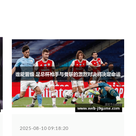
2025-08-10 09:18:20