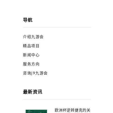
导航
介绍九游会
精品项目
新闻中心
服务方向
咨询j9九游会
最新资讯
欧洲杯逆转捷克的关