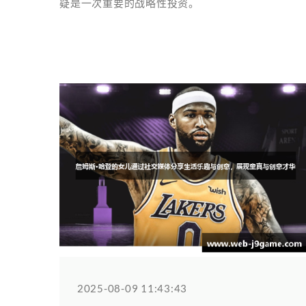
疑是一次重要的战略性投资。
2025-08-09 11:43:43